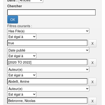
Dans :
Chercher
Filtres courants :