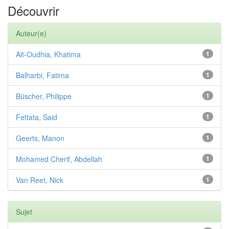
Découvrir
Auteur(e)
Ait-Oudhia, Khatima
1
Balharbi, Fatima
1
Büscher, Philippe
1
Fettata, Said
1
Geerts, Manon
1
Mohamed Cherif, Abdellah
1
Van Reet, Nick
1
Sujet