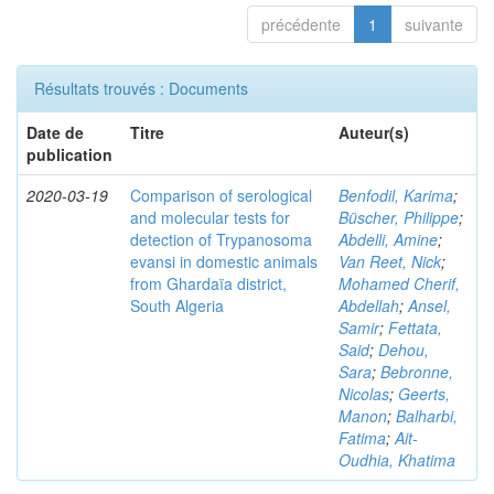
précédente
1
suivante
Résultats trouvés : Documents
Date de
Titre
Auteur(s)
publication
2020-03-19
Comparison of serological
Benfodil, Karima
;
and molecular tests for
Büscher, Philippe
;
detection of Trypanosoma
Abdelli, Amine
;
evansi in domestic animals
Van Reet, Nick
;
from Ghardaïa district,
Mohamed Cherif,
South Algeria
Abdellah
;
Ansel,
Samir
;
Fettata,
Said
;
Dehou,
Sara
;
Bebronne,
Nicolas
;
Geerts,
Manon
;
Balharbi,
Fatima
;
Ait-
Oudhia, Khatima