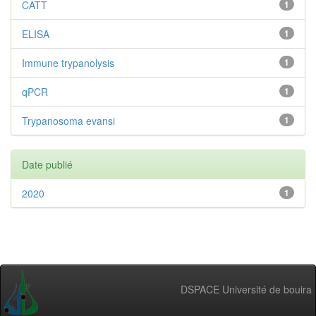
CATT
1
ELISA
1
Immune trypanolysis
1
qPCR
1
Trypanosoma evansi
1
Date publié
2020
1
DSPACE Université de bouira