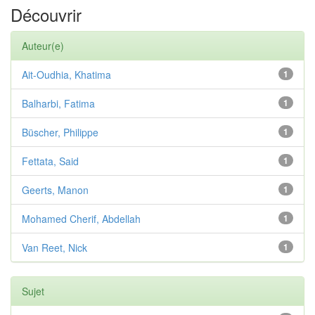
Découvrir
Auteur(e)
Ait-Oudhia, Khatima
1
Balharbi, Fatima
1
Büscher, Philippe
1
Fettata, Said
1
Geerts, Manon
1
Mohamed Cherif, Abdellah
1
Van Reet, Nick
1
Sujet