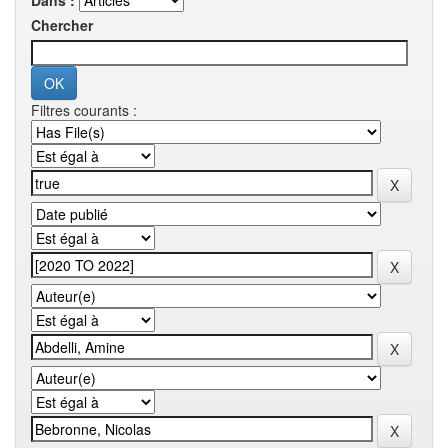
Dans :
Chercher
Filtres courants :