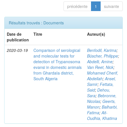
précédente
1
suivante
Résultats trouvés : Documents
Date de
Titre
Auteur(s)
publication
2020-03-19
Comparison of serological
Benfodil, Karima
;
and molecular tests for
Büscher, Philippe
;
detection of Trypanosoma
Abdelli, Amine
;
evansi in domestic animals
Van Reet, Nick
;
from Ghardaïa district,
Mohamed Cherif,
South Algeria
Abdellah
;
Ansel,
Samir
;
Fettata,
Said
;
Dehou,
Sara
;
Bebronne,
Nicolas
;
Geerts,
Manon
;
Balharbi,
Fatima
;
Ait-
Oudhia, Khatima