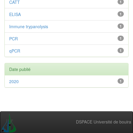
CATT
1
ELISA
1
Immune trypanolysis
1
PCR
1
qPCR
1
Date publié
2020
1
DSPACE Université de bouira