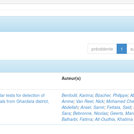
précédente
1
s
Auteur(s)
r tests for detection of
Benfodil, Karima
;
Büscher, Philippe
;
Ab
ls from Ghardaïa district,
Amine
;
Van Reet, Nick
;
Mohamed Cher
Abdellah
;
Ansel, Samir
;
Fettata, Said
;
Sara
;
Bebronne, Nicolas
;
Geerts, Ma
Balharbi, Fatima
;
Ait-Oudhia, Khatima