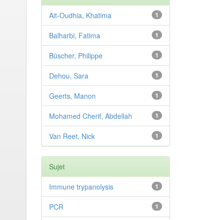
Ait-Oudhia, Khatima
1
Balharbi, Fatima
1
Büscher, Philippe
1
Dehou, Sara
1
Geerts, Manon
1
Mohamed Cherif, Abdellah
1
Van Reet, Nick
1
Sujet
Immune trypanolysis
1
PCR
1