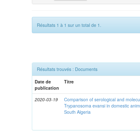
Résultats 1 à 1 sur un total de 1.
Résultats trouvés : Documents
Date de
Titre
publication
2020-03-19
Comparison of serological and molecula
Trypanosoma evansi in domestic anima
South Algeria