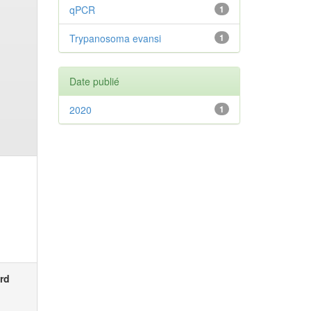
qPCR
1
Trypanosoma evansi
1
Date publié
2020
1
rd