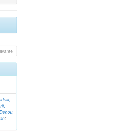
uivante
delli,
if,
Dehou,
non
;