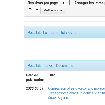
Résultats par page
|
Arranger les items 
Résultats 1 à 1 sur un total de 1.
Résultats trouvés : Documents
Date de
Titre
publication
2020-03-19
Comparison of serological and molecula
Trypanosoma evansi in domestic anima
South Algeria