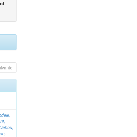
rd
uivante
delli,
if,
Dehou,
non
;