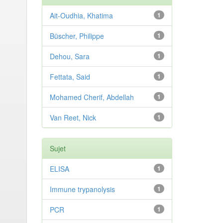
Ait-Oudhia, Khatima
1
Büscher, Philippe
1
Dehou, Sara
1
Fettata, Said
1
Mohamed Cherif, Abdellah
1
Van Reet, Nick
1
Sujet
ELISA
1
Immune trypanolysis
1
PCR
1