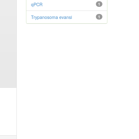
qPCR
1
Trypanosoma evansi
1