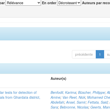
par
En order
Auteurs par reco
précédente
1
s
Auteur(s)
r tests for detection of
Benfodil, Karima
;
Büscher, Philippe
;
Ab
ls from Ghardaïa district,
Amine
;
Van Reet, Nick
;
Mohamed Cher
Abdellah
;
Ansel, Samir
;
Fettata, Said
;
Sara
;
Bebronne, Nicolas
;
Geerts, Ma