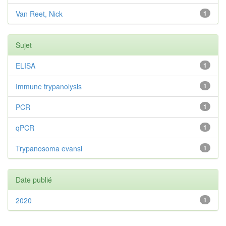
Van Reet, Nick
1
Sujet
ELISA
1
Immune trypanolysis
1
PCR
1
qPCR
1
Trypanosoma evansi
1
Date publié
2020
1