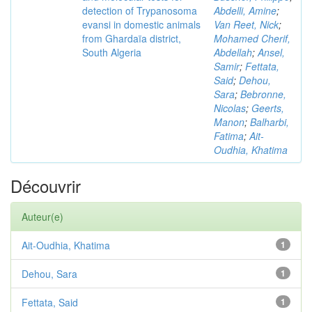
detection of Trypanosoma
Abdelli, Amine
;
evansi in domestic animals
Van Reet, Nick
;
from Ghardaïa district,
Mohamed Cherif,
South Algeria
Abdellah
;
Ansel,
Samir
;
Fettata,
Said
;
Dehou,
Sara
;
Bebronne,
Nicolas
;
Geerts,
Manon
;
Balharbi,
Fatima
;
Ait-
Oudhia, Khatima
Découvrir
Auteur(e)
Ait-Oudhia, Khatima
1
Dehou, Sara
1
Fettata, Said
1