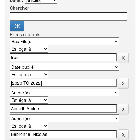
Dans :
Chercher
Filtres courants :