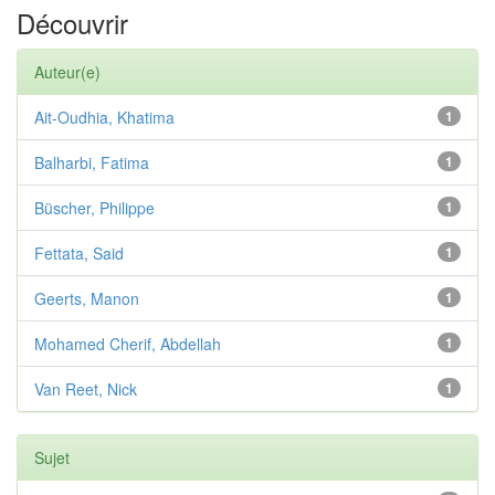
Découvrir
Auteur(e)
Ait-Oudhia, Khatima
1
Balharbi, Fatima
1
Büscher, Philippe
1
Fettata, Said
1
Geerts, Manon
1
Mohamed Cherif, Abdellah
1
Van Reet, Nick
1
Sujet