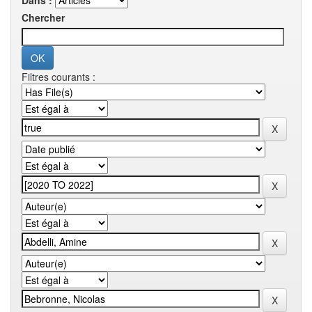
Dans :
Chercher
Filtres courants :