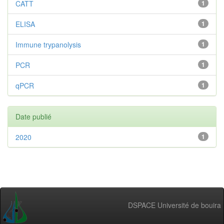
CATT
1
ELISA
1
Immune trypanolysis
1
PCR
1
qPCR
1
Date publié
2020
1
DSPACE Université de bouira