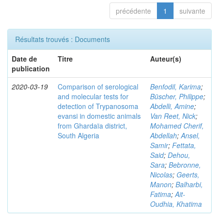
précédente
1
suivante
Résultats trouvés : Documents
Date de
Titre
Auteur(s)
publication
2020-03-19
Comparison of serological
Benfodil, Karima
;
and molecular tests for
Büscher, Philippe
;
detection of Trypanosoma
Abdelli, Amine
;
evansi in domestic animals
Van Reet, Nick
;
from Ghardaïa district,
Mohamed Cherif,
South Algeria
Abdellah
;
Ansel,
Samir
;
Fettata,
Said
;
Dehou,
Sara
;
Bebronne,
Nicolas
;
Geerts,
Manon
;
Balharbi,
Fatima
;
Ait-
Oudhia, Khatima