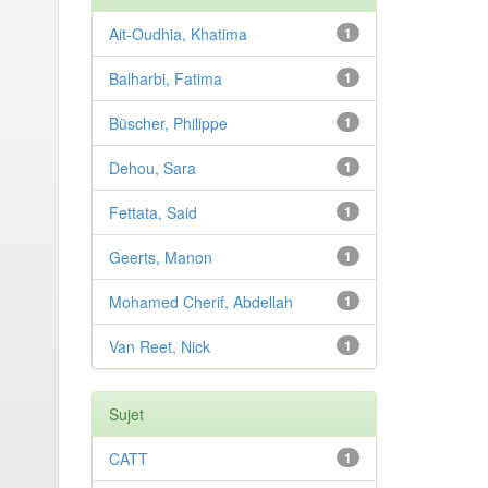
Ait-Oudhia, Khatima
1
Balharbi, Fatima
1
Büscher, Philippe
1
Dehou, Sara
1
Fettata, Said
1
Geerts, Manon
1
Mohamed Cherif, Abdellah
1
Van Reet, Nick
1
Sujet
CATT
1