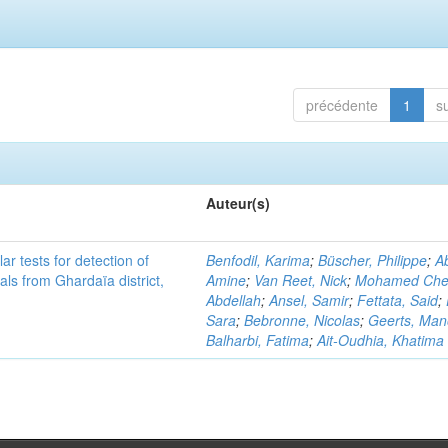
précédente
1
s
Auteur(s)
r tests for detection of
Benfodil, Karima
;
Büscher, Philippe
;
Ab
ls from Ghardaïa district,
Amine
;
Van Reet, Nick
;
Mohamed Cher
Abdellah
;
Ansel, Samir
;
Fettata, Said
;
Sara
;
Bebronne, Nicolas
;
Geerts, Ma
Balharbi, Fatima
;
Ait-Oudhia, Khatima