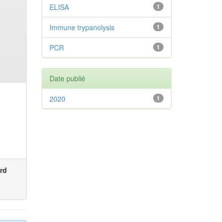
ELISA
1
Immune trypanolysis
1
PCR
1
Date publié
2020
1
rd