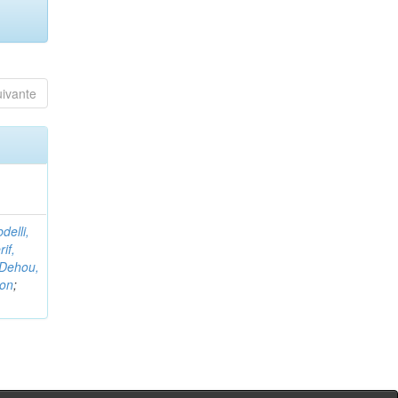
uivante
delli,
if,
Dehou,
non
;