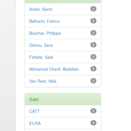
Ansel, Samir
1
Balharbi, Fatima
1
Büscher, Philippe
1
Dehou, Sara
1
Fettata, Said
1
Mohamed Cherif, Abdellah
1
Van Reet, Nick
1
Sujet
CATT
1
ELISA
1