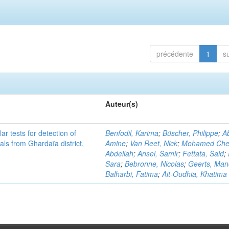
précédente
1
s
Auteur(s)
r tests for detection of
Benfodil, Karima
;
Büscher, Philippe
;
Ab
ls from Ghardaïa district,
Amine
;
Van Reet, Nick
;
Mohamed Cher
Abdellah
;
Ansel, Samir
;
Fettata, Said
;
Sara
;
Bebronne, Nicolas
;
Geerts, Ma
Balharbi, Fatima
;
Ait-Oudhia, Khatima