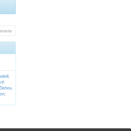
uivante
delli,
if,
Dehou,
non
;