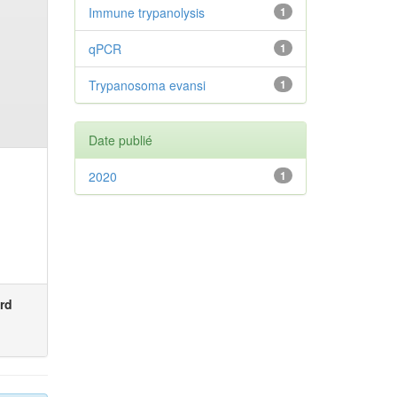
Immune trypanolysis
1
qPCR
1
Trypanosoma evansi
1
Date publié
2020
1
rd