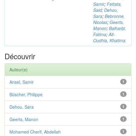
Samir
;
Fettata,
Said
;
Dehou,
Sara
;
Bebronne,
Nicolas
;
Geerts,
Manon
;
Balharbi,
Fatima
;
Ait-
Oudhia, Khatima
Découvrir
Auteur(e)
Ansel, Samir
1
Büscher, Philippe
1
Dehou, Sara
1
Geerts, Manon
1
Mohamed Cherif, Abdellah
1