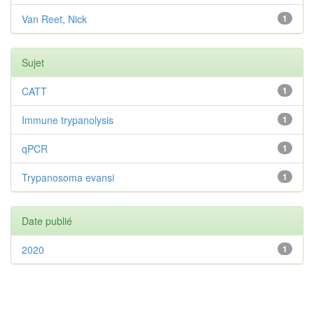
Van Reet, Nick
1
Sujet
CATT
1
Immune trypanolysis
1
qPCR
1
Trypanosoma evansi
1
Date publié
2020
1