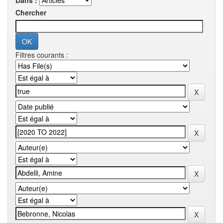
Dans :
Chercher
Filtres courants :