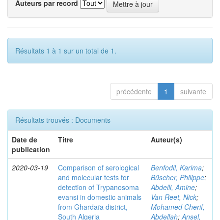
Auteurs par record
Résultats 1 à 1 sur un total de 1.
précédente
1
suivante
Résultats trouvés : Documents
Date de
Titre
Auteur(s)
publication
2020-03-19
Comparison of serological
Benfodil, Karima
;
and molecular tests for
Büscher, Philippe
;
detection of Trypanosoma
Abdelli, Amine
;
evansi in domestic animals
Van Reet, Nick
;
from Ghardaïa district,
Mohamed Cherif,
South Algeria
Abdellah
;
Ansel,