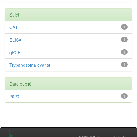
Sujet
CATT
1
ELISA
1
qPCR
1
Trypanosoma evansi
1
Date publié
2020
1