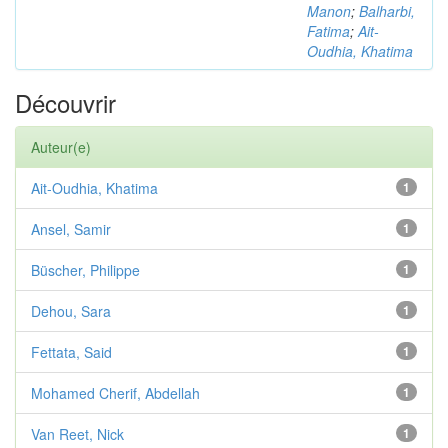
Manon
;
Balharbi,
Fatima
;
Ait-
Oudhia, Khatima
Découvrir
Auteur(e)
Ait-Oudhia, Khatima
1
Ansel, Samir
1
Büscher, Philippe
1
Dehou, Sara
1
Fettata, Said
1
Mohamed Cherif, Abdellah
1
Van Reet, Nick
1