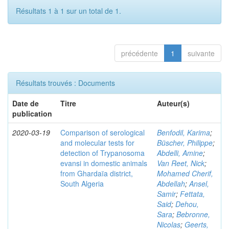
Résultats 1 à 1 sur un total de 1.
précédente
1
suivante
Résultats trouvés : Documents
Date de
Titre
Auteur(s)
publication
2020-03-19
Comparison of serological
Benfodil, Karima
;
and molecular tests for
Büscher, Philippe
;
detection of Trypanosoma
Abdelli, Amine
;
evansi in domestic animals
Van Reet, Nick
;
from Ghardaïa district,
Mohamed Cherif,
South Algeria
Abdellah
;
Ansel,
Samir
;
Fettata,
Said
;
Dehou,
Sara
;
Bebronne,
Nicolas
;
Geerts,