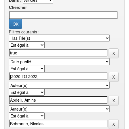
Dans :
Chercher
Filtres courants :