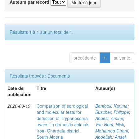
Auteurs par record
Résultats 1 à 1 sur un total de 1.
précédente
1
suivante
Résultats trouvés : Documents
Date de
Titre
Auteur(s)
publication
2020-03-19
Comparison of serological
Benfodil, Karima
;
and molecular tests for
Büscher, Philippe
;
detection of Trypanosoma
Abdelli, Amine
;
evansi in domestic animals
Van Reet, Nick
;
from Ghardaïa district,
Mohamed Cherif,
South Algeria
Abdellah
;
Ansel,