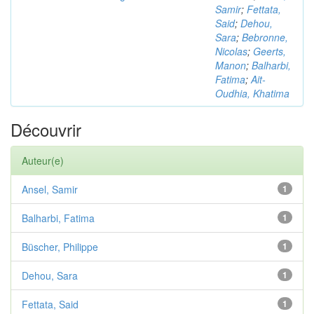
Samir
;
Fettata,
Said
;
Dehou,
Sara
;
Bebronne,
Nicolas
;
Geerts,
Manon
;
Balharbi,
Fatima
;
Ait-
Oudhia, Khatima
Découvrir
Auteur(e)
Ansel, Samir
1
Balharbi, Fatima
1
Büscher, Philippe
1
Dehou, Sara
1
Fettata, Said
1