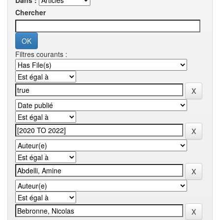
Dans :
Chercher
Filtres courants :