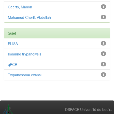
Geerts, Manon
1
Mohamed Cherif, Abdellah
1
Sujet
ELISA
1
Immune trypanolysis
1
qPCR
1
Trypanosoma evansi
1
DSPACE Université de bouira