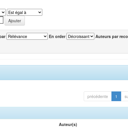
par
En order
Auteurs par reco
précédente
1
s
Auteur(s)