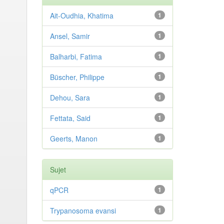
Ait-Oudhia, Khatima
1
Ansel, Samir
1
Balharbi, Fatima
1
Büscher, Philippe
1
Dehou, Sara
1
Fettata, Said
1
Geerts, Manon
1
Sujet
qPCR
1
Trypanosoma evansi
1