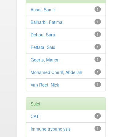
Ansel, Samir
1
Balharbi, Fatima
1
Dehou, Sara
1
Fettata, Said
1
Geerts, Manon
1
Mohamed Cherif, Abdellah
1
Van Reet, Nick
1
Sujet
CATT
1
Immune trypanolysis
1