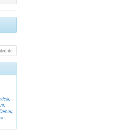
uivante
delli,
if,
Dehou,
non
;