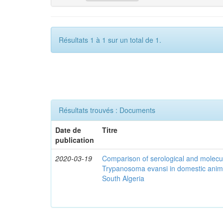
Résultats 1 à 1 sur un total de 1.
Résultats trouvés : Documents
Date de
Titre
publication
2020-03-19
Comparison of serological and molecula
Trypanosoma evansi in domestic anima
South Algeria