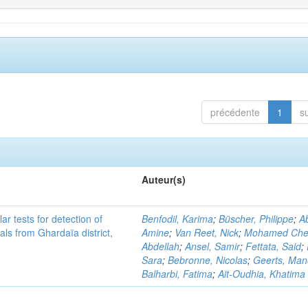
précédente
1
s
Auteur(s)
r tests for detection of
Benfodil, Karima
;
Büscher, Philippe
;
Ab
ls from Ghardaïa district,
Amine
;
Van Reet, Nick
;
Mohamed Cher
Abdellah
;
Ansel, Samir
;
Fettata, Said
;
Sara
;
Bebronne, Nicolas
;
Geerts, Ma
Balharbi, Fatima
;
Ait-Oudhia, Khatima