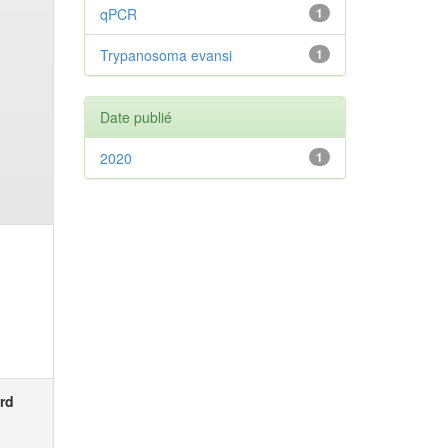
qPCR
1
Trypanosoma evansi
1
Date publié
2020
1
rd