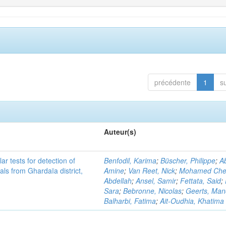
précédente
1
s
Auteur(s)
r tests for detection of
Benfodil, Karima
;
Büscher, Philippe
;
Ab
ls from Ghardaïa district,
Amine
;
Van Reet, Nick
;
Mohamed Cher
Abdellah
;
Ansel, Samir
;
Fettata, Said
;
Sara
;
Bebronne, Nicolas
;
Geerts, Ma
Balharbi, Fatima
;
Ait-Oudhia, Khatima