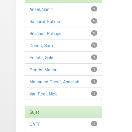
Ansel, Samir
1
Balharbi, Fatima
1
Büscher, Philippe
1
Dehou, Sara
1
Fettata, Said
1
Geerts, Manon
1
Mohamed Cherif, Abdellah
1
Van Reet, Nick
1
Sujet
CATT
1