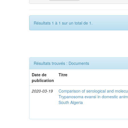
Résultats 1 à 1 sur un total de 1.
Résultats trouvés : Documents
Date de
Titre
publication
2020-03-19
Comparison of serological and molecula
Trypanosoma evansi in domestic anima
South Algeria