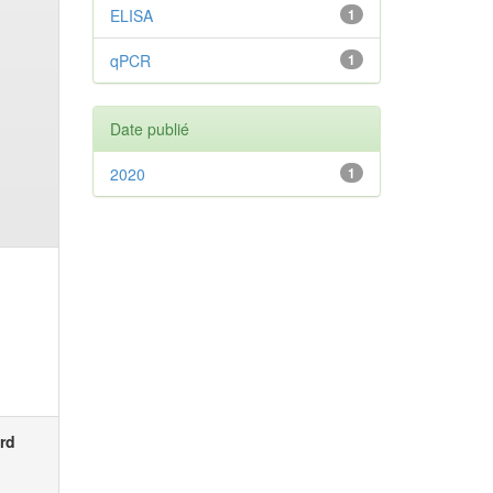
ELISA
1
qPCR
1
Date publié
2020
1
rd