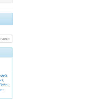
uivante
delli,
if,
Dehou,
non
;