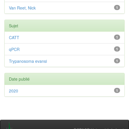
Van Reet, Nick
1
Sujet
CATT
1
qPCR
1
Trypanosoma evansi
1
Date publié
2020
1