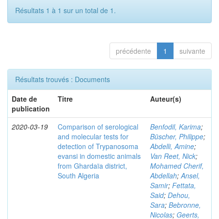
Résultats 1 à 1 sur un total de 1.
précédente
1
suivante
Résultats trouvés : Documents
Date de
Titre
Auteur(s)
publication
2020-03-19
Comparison of serological
Benfodil, Karima
;
and molecular tests for
Büscher, Philippe
;
detection of Trypanosoma
Abdelli, Amine
;
evansi in domestic animals
Van Reet, Nick
;
from Ghardaïa district,
Mohamed Cherif,
South Algeria
Abdellah
;
Ansel,
Samir
;
Fettata,
Said
;
Dehou,
Sara
;
Bebronne,
Nicolas
;
Geerts,