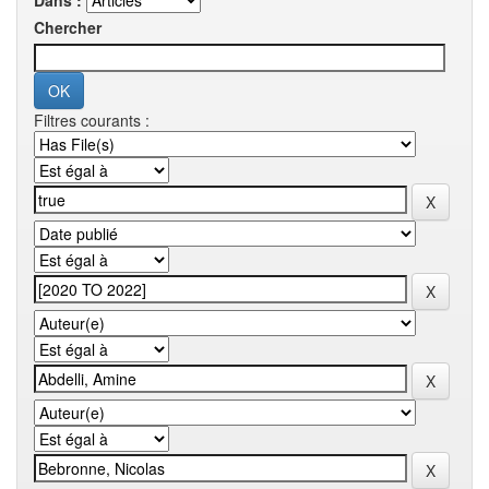
Dans :
Chercher
Filtres courants :