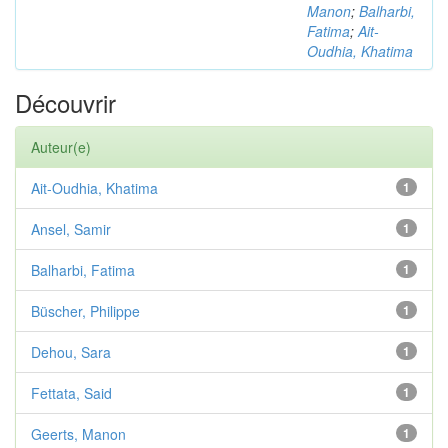
Manon
;
Balharbi,
Fatima
;
Ait-
Oudhia, Khatima
Découvrir
Auteur(e)
Ait-Oudhia, Khatima
1
Ansel, Samir
1
Balharbi, Fatima
1
Büscher, Philippe
1
Dehou, Sara
1
Fettata, Said
1
Geerts, Manon
1