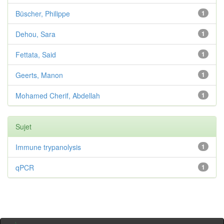
Büscher, Philippe
1
Dehou, Sara
1
Fettata, Said
1
Geerts, Manon
1
Mohamed Cherif, Abdellah
1
Sujet
Immune trypanolysis
1
qPCR
1