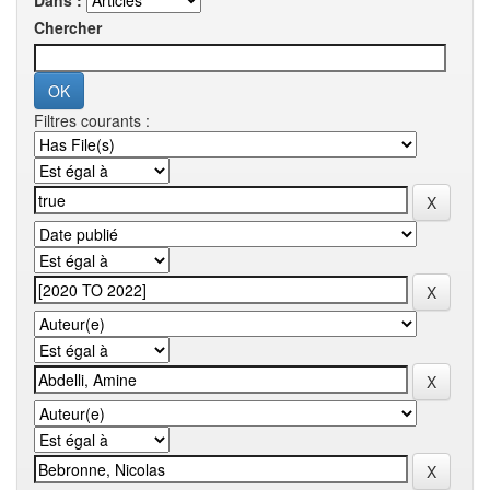
Dans :
Chercher
Filtres courants :