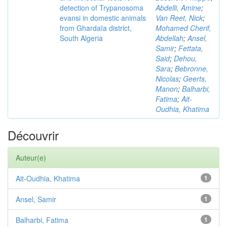
detection of Trypanosoma
Abdelli, Amine
;
evansi in domestic animals
Van Reet, Nick
;
from Ghardaïa district,
Mohamed Cherif,
South Algeria
Abdellah
;
Ansel,
Samir
;
Fettata,
Said
;
Dehou,
Sara
;
Bebronne,
Nicolas
;
Geerts,
Manon
;
Balharbi,
Fatima
;
Ait-
Oudhia, Khatima
Découvrir
Auteur(e)
Ait-Oudhia, Khatima
1
Ansel, Samir
1
Balharbi, Fatima
1