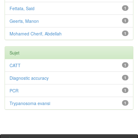
Fettata, Said
1
Geerts, Manon
1
Mohamed Cherif, Abdellah
1
Sujet
CATT
1
Diagnostic accuracy
1
PCR
1
Trypanosoma evansi
1