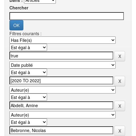
Dans :
Chercher
Filtres courants :