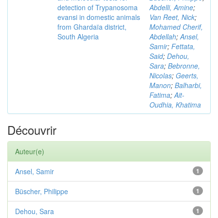
detection of Trypanosoma
Abdelli, Amine
;
evansi in domestic animals
Van Reet, Nick
;
from Ghardaïa district,
Mohamed Cherif,
South Algeria
Abdellah
;
Ansel,
Samir
;
Fettata,
Said
;
Dehou,
Sara
;
Bebronne,
Nicolas
;
Geerts,
Manon
;
Balharbi,
Fatima
;
Ait-
Oudhia, Khatima
Découvrir
Auteur(e)
Ansel, Samir
1
Büscher, Philippe
1
Dehou, Sara
1