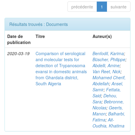
précédente
1
suivante
Résultats trouvés : Documents
Date de
Titre
Auteur(s)
publication
2020-03-19
Comparison of serological
Benfodil, Karima
;
and molecular tests for
Büscher, Philippe
;
detection of Trypanosoma
Abdelli, Amine
;
evansi in domestic animals
Van Reet, Nick
;
from Ghardaïa district,
Mohamed Cherif,
South Algeria
Abdellah
;
Ansel,
Samir
;
Fettata,
Said
;
Dehou,
Sara
;
Bebronne,
Nicolas
;
Geerts,
Manon
;
Balharbi,
Fatima
;
Ait-
Oudhia, Khatima