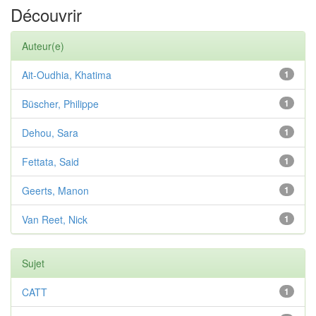
Découvrir
Auteur(e)
Ait-Oudhia, Khatima
1
Büscher, Philippe
1
Dehou, Sara
1
Fettata, Said
1
Geerts, Manon
1
Van Reet, Nick
1
Sujet
CATT
1