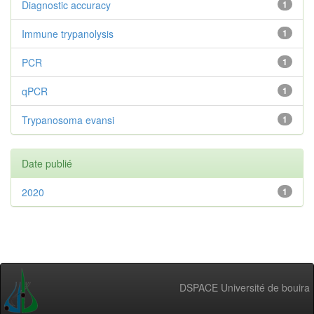
Diagnostic accuracy
1
Immune trypanolysis
1
PCR
1
qPCR
1
Trypanosoma evansi
1
Date publié
2020
1
DSPACE Université de bouira