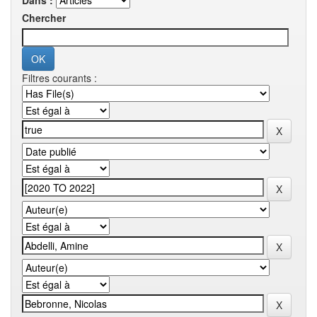
Dans :
Chercher
Filtres courants :