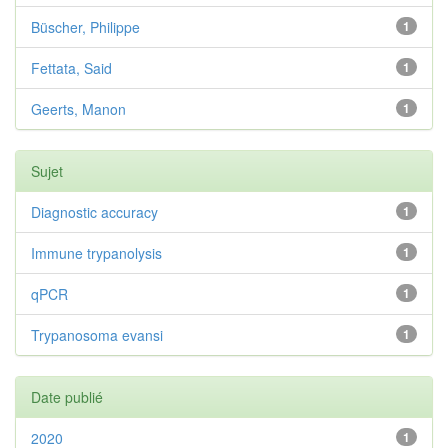
Büscher, Philippe
1
Fettata, Said
1
Geerts, Manon
1
Sujet
Diagnostic accuracy
1
Immune trypanolysis
1
qPCR
1
Trypanosoma evansi
1
Date publié
2020
1