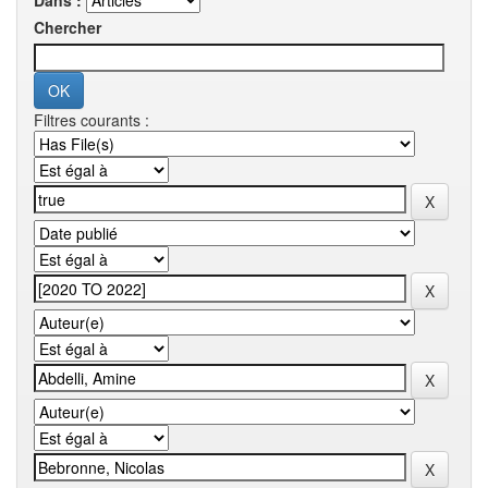
Dans :
Chercher
Filtres courants :