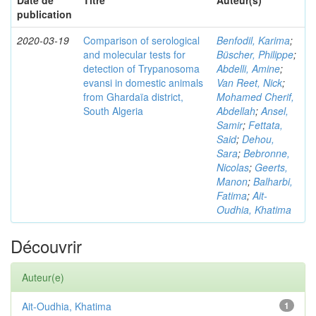
Date de
Titre
Auteur(s)
publication
2020-03-19
Comparison of serological
Benfodil, Karima
;
and molecular tests for
Büscher, Philippe
;
detection of Trypanosoma
Abdelli, Amine
;
evansi in domestic animals
Van Reet, Nick
;
from Ghardaïa district,
Mohamed Cherif,
South Algeria
Abdellah
;
Ansel,
Samir
;
Fettata,
Said
;
Dehou,
Sara
;
Bebronne,
Nicolas
;
Geerts,
Manon
;
Balharbi,
Fatima
;
Ait-
Oudhia, Khatima
Découvrir
Auteur(e)
Ait-Oudhia, Khatima
1