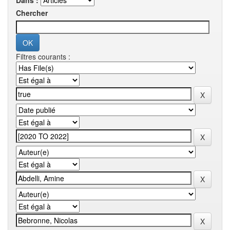
Dans :
Chercher
Filtres courants :