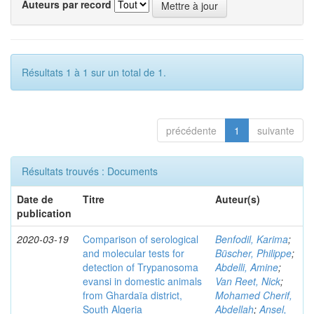
Auteurs par record
Résultats 1 à 1 sur un total de 1.
précédente
1
suivante
Résultats trouvés : Documents
Date de
Titre
Auteur(s)
publication
2020-03-19
Comparison of serological
Benfodil, Karima
;
and molecular tests for
Büscher, Philippe
;
detection of Trypanosoma
Abdelli, Amine
;
evansi in domestic animals
Van Reet, Nick
;
from Ghardaïa district,
Mohamed Cherif,
South Algeria
Abdellah
;
Ansel,