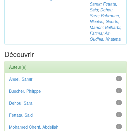
Samir
;
Fettata,
Said
;
Dehou,
Sara
;
Bebronne,
Nicolas
;
Geerts,
Manon
;
Balharbi,
Fatima
;
Ait-
Oudhia, Khatima
Découvrir
Auteur(e)
Ansel, Samir
1
Büscher, Philippe
1
Dehou, Sara
1
Fettata, Said
1
Mohamed Cherif, Abdellah
1