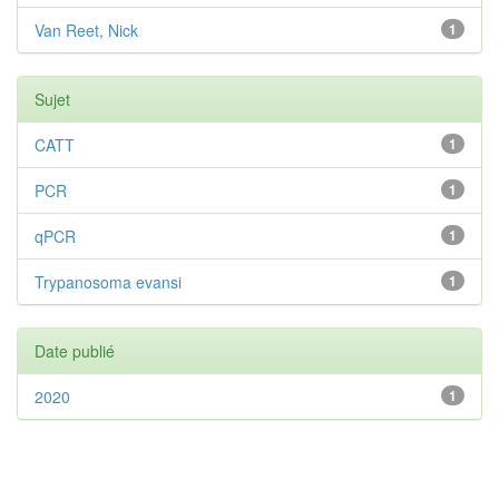
Van Reet, Nick
1
Sujet
CATT
1
PCR
1
qPCR
1
Trypanosoma evansi
1
Date publié
2020
1