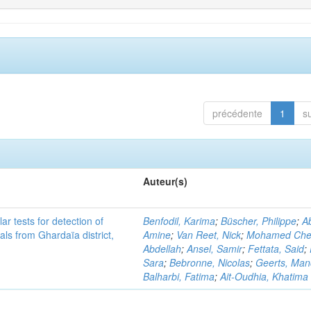
précédente
1
s
Auteur(s)
r tests for detection of
Benfodil, Karima
;
Büscher, Philippe
;
Ab
ls from Ghardaïa district,
Amine
;
Van Reet, Nick
;
Mohamed Cher
Abdellah
;
Ansel, Samir
;
Fettata, Said
;
Sara
;
Bebronne, Nicolas
;
Geerts, Ma
Balharbi, Fatima
;
Ait-Oudhia, Khatima