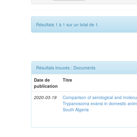
Résultats 1 à 1 sur un total de 1.
Résultats trouvés : Documents
Date de
Titre
publication
2020-03-19
Comparison of serological and molecula
Trypanosoma evansi in domestic anima
South Algeria