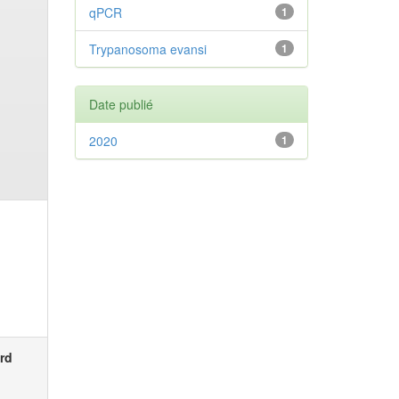
qPCR
1
Trypanosoma evansi
1
Date publié
2020
1
rd