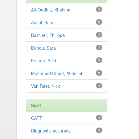
Ait-Oudhia, Khatima
1
Ansel, Samir
1
Büscher, Philippe
1
Dehou, Sara
1
Fettata, Said
1
Mohamed Cherif, Abdellah
1
Van Reet, Nick
1
Sujet
CATT
1
Diagnostic accuracy
1