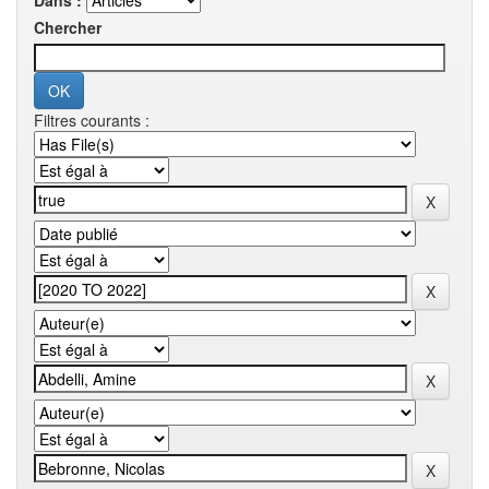
Dans :
Chercher
Filtres courants :