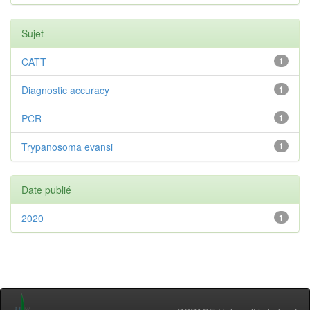
Sujet
CATT
1
Diagnostic accuracy
1
PCR
1
Trypanosoma evansi
1
Date publié
2020
1