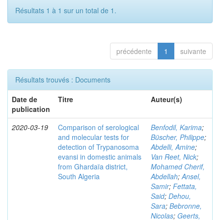
Résultats 1 à 1 sur un total de 1.
précédente
1
suivante
Résultats trouvés : Documents
Date de
Titre
Auteur(s)
publication
2020-03-19
Comparison of serological
Benfodil, Karima
;
and molecular tests for
Büscher, Philippe
;
detection of Trypanosoma
Abdelli, Amine
;
evansi in domestic animals
Van Reet, Nick
;
from Ghardaïa district,
Mohamed Cherif,
South Algeria
Abdellah
;
Ansel,
Samir
;
Fettata,
Said
;
Dehou,
Sara
;
Bebronne,
Nicolas
;
Geerts,