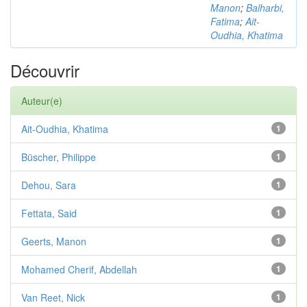
Manon
;
Balharbi,
Fatima
;
Ait-
Oudhia, Khatima
Découvrir
Auteur(e)
Ait-Oudhia, Khatima
1
Büscher, Philippe
1
Dehou, Sara
1
Fettata, Said
1
Geerts, Manon
1
Mohamed Cherif, Abdellah
1
Van Reet, Nick
1