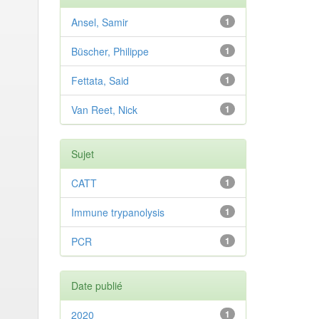
Ansel, Samir
1
Büscher, Philippe
1
Fettata, Said
1
Van Reet, Nick
1
Sujet
CATT
1
Immune trypanolysis
1
PCR
1
Date publié
2020
1