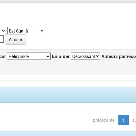
par
En order
Auteurs par reco
précédente
1
s