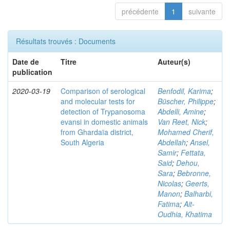
précédente
1
suivante
Résultats trouvés : Documents
Date de
Titre
Auteur(s)
publication
2020-03-19
Comparison of serological
Benfodil, Karima
;
and molecular tests for
Büscher, Philippe
;
detection of Trypanosoma
Abdelli, Amine
;
evansi in domestic animals
Van Reet, Nick
;
from Ghardaïa district,
Mohamed Cherif,
South Algeria
Abdellah
;
Ansel,
Samir
;
Fettata,
Said
;
Dehou,
Sara
;
Bebronne,
Nicolas
;
Geerts,
Manon
;
Balharbi,
Fatima
;
Ait-
Oudhia, Khatima