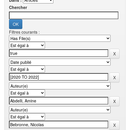
Dans :
Chercher
Filtres courants :