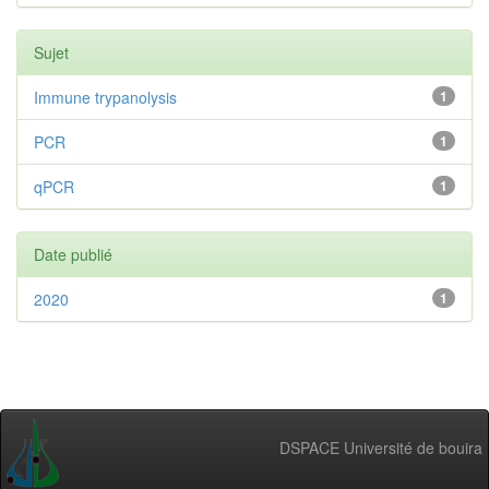
Sujet
Immune trypanolysis
1
PCR
1
qPCR
1
Date publié
2020
1
DSPACE Université de bouira