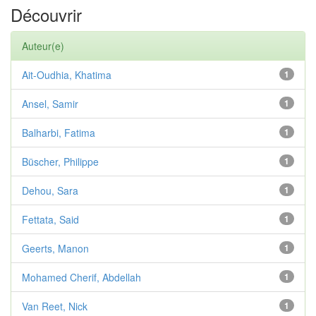
Découvrir
Auteur(e)
Ait-Oudhia, Khatima
1
Ansel, Samir
1
Balharbi, Fatima
1
Büscher, Philippe
1
Dehou, Sara
1
Fettata, Said
1
Geerts, Manon
1
Mohamed Cherif, Abdellah
1
Van Reet, Nick
1