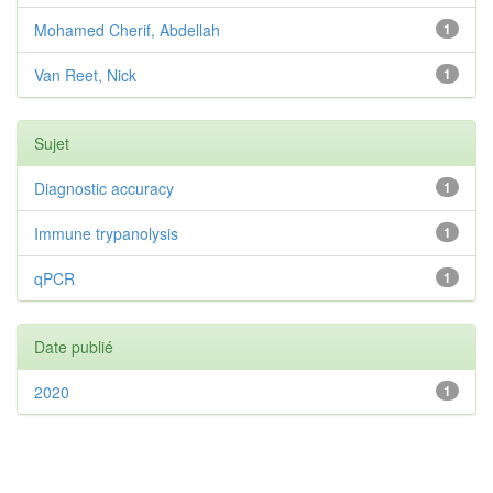
Mohamed Cherif, Abdellah
1
Van Reet, Nick
1
Sujet
Diagnostic accuracy
1
Immune trypanolysis
1
qPCR
1
Date publié
2020
1