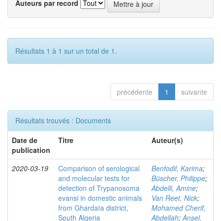
Auteurs par record
Résultats 1 à 1 sur un total de 1.
précédente
1
suivante
Résultats trouvés : Documents
Date de
Titre
Auteur(s)
publication
2020-03-19
Comparison of serological
Benfodil, Karima
;
and molecular tests for
Büscher, Philippe
;
detection of Trypanosoma
Abdelli, Amine
;
evansi in domestic animals
Van Reet, Nick
;
from Ghardaïa district,
Mohamed Cherif,
South Algeria
Abdellah
;
Ansel,