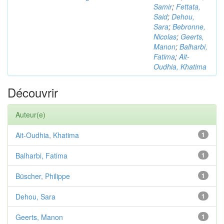
Samir
;
Fettata,
Said
;
Dehou,
Sara
;
Bebronne,
Nicolas
;
Geerts,
Manon
;
Balharbi,
Fatima
;
Ait-
Oudhia, Khatima
Découvrir
Auteur(e)
Ait-Oudhia, Khatima
1
Balharbi, Fatima
1
Büscher, Philippe
1
Dehou, Sara
1
Geerts, Manon
1