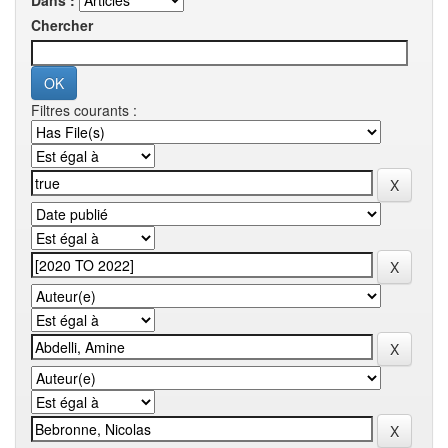
Dans :
Chercher
Filtres courants :