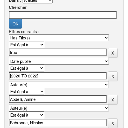
Dans :
Chercher
Filtres courants :