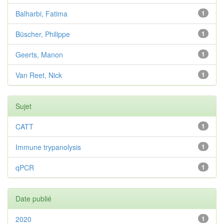
Balharbi, Fatima
1
Büscher, Philippe
1
Geerts, Manon
1
Van Reet, Nick
1
Sujet
CATT
1
Immune trypanolysis
1
qPCR
1
Date publié
2020
1