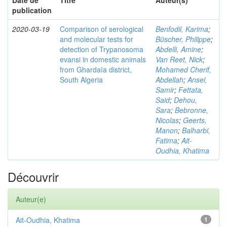
Date de
Titre
Auteur(s)
publication
2020-03-19
Comparison of serological
Benfodil, Karima
;
and molecular tests for
Büscher, Philippe
;
detection of Trypanosoma
Abdelli, Amine
;
evansi in domestic animals
Van Reet, Nick
;
from Ghardaïa district,
Mohamed Cherif,
South Algeria
Abdellah
;
Ansel,
Samir
;
Fettata,
Said
;
Dehou,
Sara
;
Bebronne,
Nicolas
;
Geerts,
Manon
;
Balharbi,
Fatima
;
Ait-
Oudhia, Khatima
Découvrir
Auteur(e)
Ait-Oudhia, Khatima
1