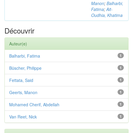
Manon
;
Balharbi,
Fatima
;
Ait-
Oudhia, Khatima
Découvrir
Auteur(e)
Balharbi, Fatima
1
Büscher, Philippe
1
Fettata, Said
1
Geerts, Manon
1
Mohamed Cherif, Abdellah
1
Van Reet, Nick
1