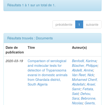
Résultats 1 à 1 sur un total de 1.
précédente
1
suivante
Résultats trouvés : Documents
Date de
Titre
Auteur(s)
publication
2020-03-19
Comparison of serological
Benfodil, Karima
;
and molecular tests for
Büscher, Philippe
;
detection of Trypanosoma
Abdelli, Amine
;
evansi in domestic animals
Van Reet, Nick
;
from Ghardaïa district,
Mohamed Cherif,
South Algeria
Abdellah
;
Ansel,
Samir
;
Fettata,
Said
;
Dehou,
Sara
;
Bebronne,
Nicolas
;
Geerts,