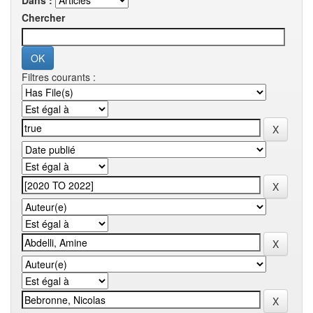
Dans :
Chercher
Filtres courants :