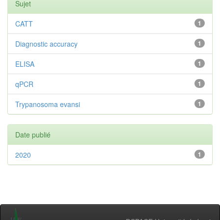
Sujet
CATT
1
Diagnostic accuracy
1
ELISA
1
qPCR
1
Trypanosoma evansi
1
Date publié
2020
1