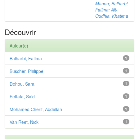
Manon
;
Balharbi,
Fatima
;
Ait-
Oudhia, Khatima
Découvrir
Auteur(e)
Balharbi, Fatima
1
Büscher, Philippe
1
Dehou, Sara
1
Fettata, Said
1
Mohamed Cherif, Abdellah
1
Van Reet, Nick
1