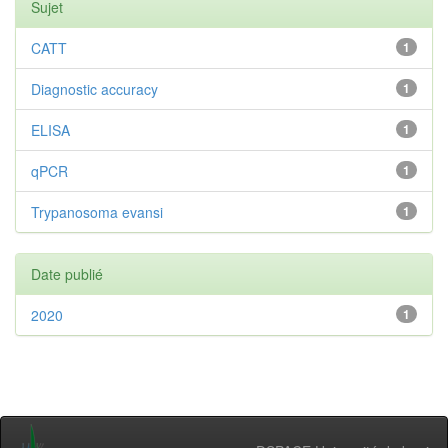
Sujet
CATT
1
Diagnostic accuracy
1
ELISA
1
qPCR
1
Trypanosoma evansi
1
Date publié
2020
1