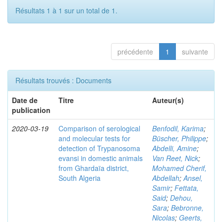
Résultats 1 à 1 sur un total de 1.
précédente
1
suivante
Résultats trouvés : Documents
Date de
Titre
Auteur(s)
publication
2020-03-19
Comparison of serological
Benfodil, Karima
;
and molecular tests for
Büscher, Philippe
;
detection of Trypanosoma
Abdelli, Amine
;
evansi in domestic animals
Van Reet, Nick
;
from Ghardaïa district,
Mohamed Cherif,
South Algeria
Abdellah
;
Ansel,
Samir
;
Fettata,
Said
;
Dehou,
Sara
;
Bebronne,
Nicolas
;
Geerts,