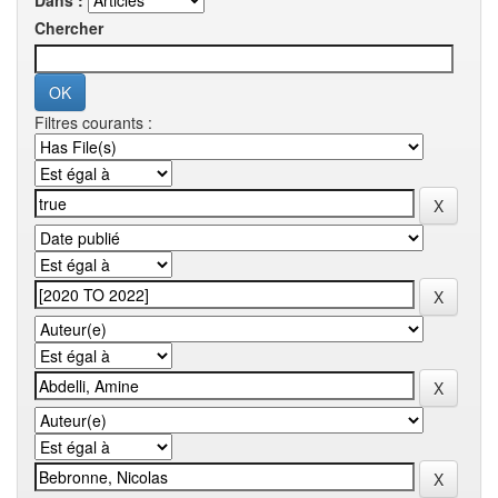
Dans :
Chercher
Filtres courants :