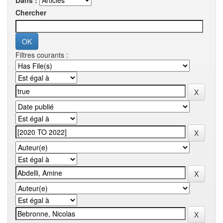
Dans :
Chercher
Filtres courants :