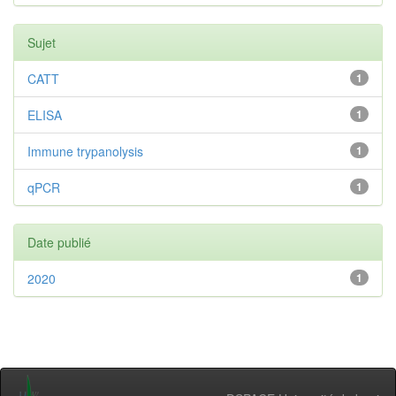
Sujet
CATT
1
ELISA
1
Immune trypanolysis
1
qPCR
1
Date publié
2020
1