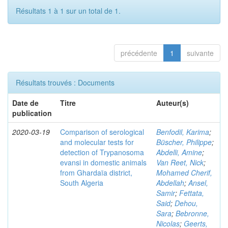
Résultats 1 à 1 sur un total de 1.
précédente
1
suivante
Résultats trouvés : Documents
Date de
Titre
Auteur(s)
publication
2020-03-19
Comparison of serological
Benfodil, Karima
;
and molecular tests for
Büscher, Philippe
;
detection of Trypanosoma
Abdelli, Amine
;
evansi in domestic animals
Van Reet, Nick
;
from Ghardaïa district,
Mohamed Cherif,
South Algeria
Abdellah
;
Ansel,
Samir
;
Fettata,
Said
;
Dehou,
Sara
;
Bebronne,
Nicolas
;
Geerts,