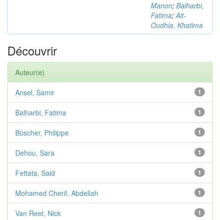
Manon
;
Balharbi,
Fatima
;
Ait-
Oudhia, Khatima
Découvrir
Auteur(e)
Ansel, Samir
1
Balharbi, Fatima
1
Büscher, Philippe
1
Dehou, Sara
1
Fettata, Said
1
Mohamed Cherif, Abdellah
1
Van Reet, Nick
1