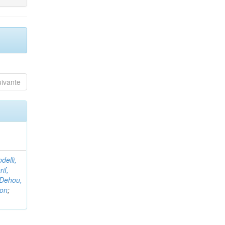
uivante
delli,
if,
Dehou,
non
;