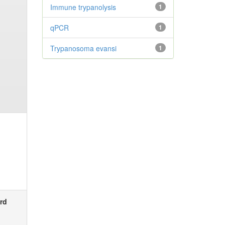
Immune trypanolysis
1
qPCR
1
Trypanosoma evansi
1
rd