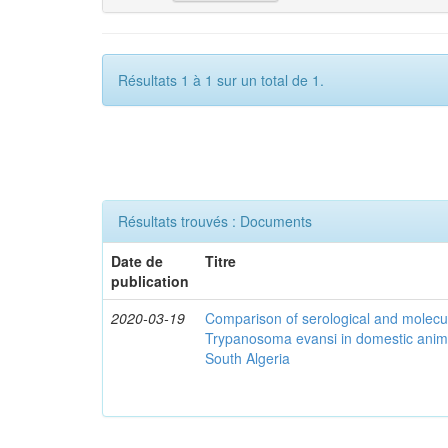
Résultats 1 à 1 sur un total de 1.
Résultats trouvés : Documents
Date de
Titre
publication
2020-03-19
Comparison of serological and molecula
Trypanosoma evansi in domestic anima
South Algeria