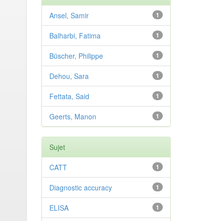
Ansel, Samir
1
Balharbi, Fatima
1
Büscher, Philippe
1
Dehou, Sara
1
Fettata, Said
1
Geerts, Manon
1
Sujet
CATT
1
Diagnostic accuracy
1
ELISA
1