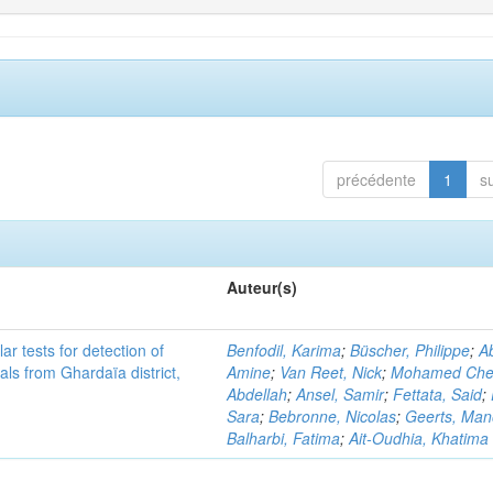
précédente
1
s
Auteur(s)
r tests for detection of
Benfodil, Karima
;
Büscher, Philippe
;
Ab
ls from Ghardaïa district,
Amine
;
Van Reet, Nick
;
Mohamed Cher
Abdellah
;
Ansel, Samir
;
Fettata, Said
;
Sara
;
Bebronne, Nicolas
;
Geerts, Ma
Balharbi, Fatima
;
Ait-Oudhia, Khatima