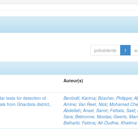
précédente
1
s
Auteur(s)
r tests for detection of
Benfodil, Karima
;
Büscher, Philippe
;
Ab
ls from Ghardaïa district,
Amine
;
Van Reet, Nick
;
Mohamed Cher
Abdellah
;
Ansel, Samir
;
Fettata, Said
;
Sara
;
Bebronne, Nicolas
;
Geerts, Ma
Balharbi, Fatima
;
Ait-Oudhia, Khatima