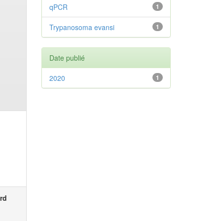
qPCR
1
Trypanosoma evansi
1
Date publié
2020
1
rd