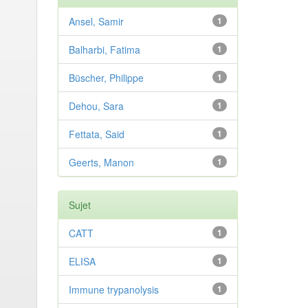
Ansel, Samir
1
Balharbi, Fatima
1
Büscher, Philippe
1
Dehou, Sara
1
Fettata, Said
1
Geerts, Manon
1
Sujet
CATT
1
ELISA
1
Immune trypanolysis
1