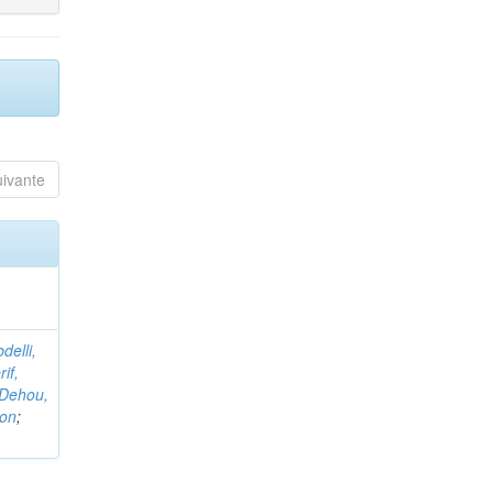
uivante
delli,
if,
Dehou,
non
;