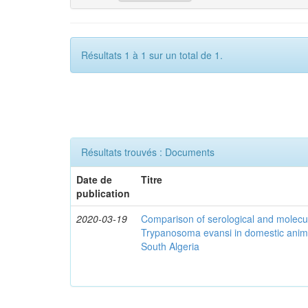
Résultats 1 à 1 sur un total de 1.
Résultats trouvés : Documents
Date de
Titre
publication
2020-03-19
Comparison of serological and molecula
Trypanosoma evansi in domestic anima
South Algeria