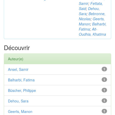
Samir
;
Fettata,
Said
;
Dehou,
Sara
;
Bebronne,
Nicolas
;
Geerts,
Manon
;
Balharbi,
Fatima
;
Ait-
Oudhia, Khatima
Découvrir
Auteur(e)
Ansel, Samir
1
Balharbi, Fatima
1
Büscher, Philippe
1
Dehou, Sara
1
Geerts, Manon
1