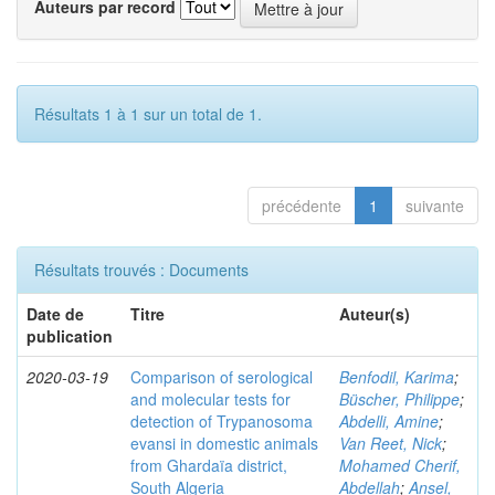
Auteurs par record
Résultats 1 à 1 sur un total de 1.
précédente
1
suivante
Résultats trouvés : Documents
Date de
Titre
Auteur(s)
publication
2020-03-19
Comparison of serological
Benfodil, Karima
;
and molecular tests for
Büscher, Philippe
;
detection of Trypanosoma
Abdelli, Amine
;
evansi in domestic animals
Van Reet, Nick
;
from Ghardaïa district,
Mohamed Cherif,
South Algeria
Abdellah
;
Ansel,