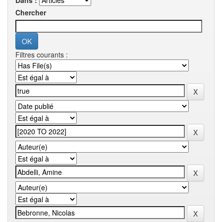
Dans :
Chercher
Filtres courants :