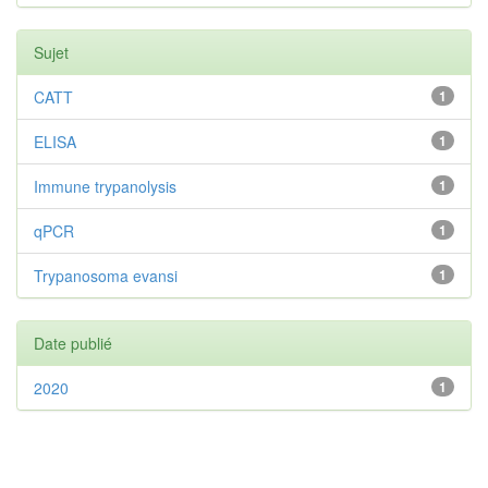
Sujet
CATT
1
ELISA
1
Immune trypanolysis
1
qPCR
1
Trypanosoma evansi
1
Date publié
2020
1