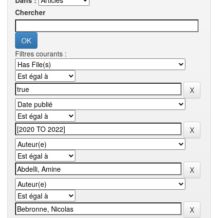
Dans :
Chercher
Filtres courants :