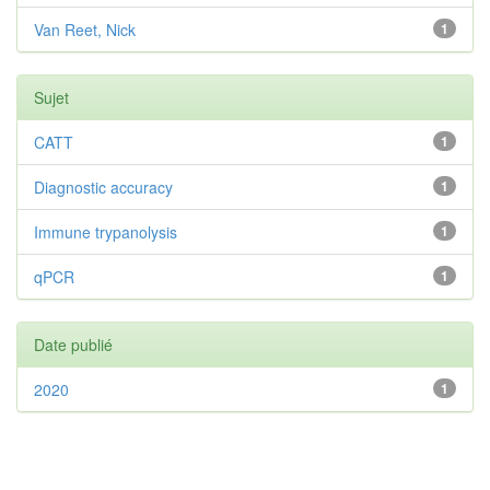
Van Reet, Nick
1
Sujet
CATT
1
Diagnostic accuracy
1
Immune trypanolysis
1
qPCR
1
Date publié
2020
1