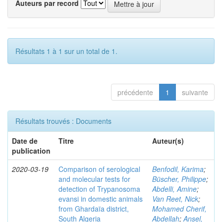
Auteurs par record
Résultats 1 à 1 sur un total de 1.
précédente
1
suivante
Résultats trouvés : Documents
Date de
Titre
Auteur(s)
publication
2020-03-19
Comparison of serological
Benfodil, Karima
;
and molecular tests for
Büscher, Philippe
;
detection of Trypanosoma
Abdelli, Amine
;
evansi in domestic animals
Van Reet, Nick
;
from Ghardaïa district,
Mohamed Cherif,
South Algeria
Abdellah
;
Ansel,