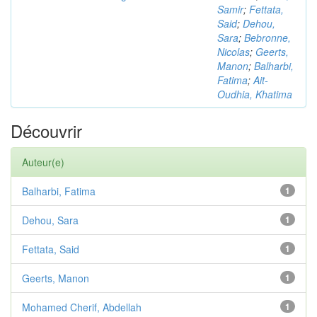
Samir
;
Fettata,
Said
;
Dehou,
Sara
;
Bebronne,
Nicolas
;
Geerts,
Manon
;
Balharbi,
Fatima
;
Ait-
Oudhia, Khatima
Découvrir
Auteur(e)
Balharbi, Fatima
1
Dehou, Sara
1
Fettata, Said
1
Geerts, Manon
1
Mohamed Cherif, Abdellah
1