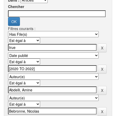
Dans :
Chercher
Filtres courants :