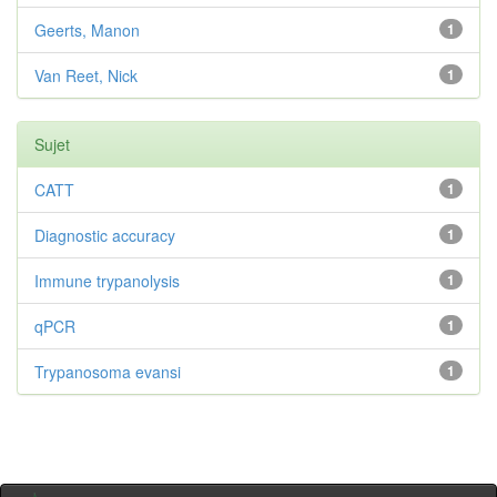
Geerts, Manon
1
Van Reet, Nick
1
Sujet
CATT
1
Diagnostic accuracy
1
Immune trypanolysis
1
qPCR
1
Trypanosoma evansi
1