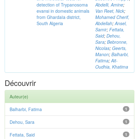
detection of Trypanosoma
Abdelli, Amine
;
evansi in domestic animals
Van Reet, Nick
;
from Ghardaïa district,
Mohamed Cherif,
South Algeria
Abdellah
;
Ansel,
Samir
;
Fettata,
Said
;
Dehou,
Sara
;
Bebronne,
Nicolas
;
Geerts,
Manon
;
Balharbi,
Fatima
;
Ait-
Oudhia, Khatima
Découvrir
Auteur(e)
Balharbi, Fatima
1
Dehou, Sara
1
Fettata, Said
1