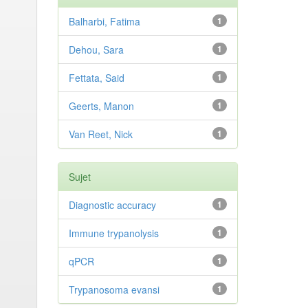
Balharbi, Fatima
1
Dehou, Sara
1
Fettata, Said
1
Geerts, Manon
1
Van Reet, Nick
1
Sujet
Diagnostic accuracy
1
Immune trypanolysis
1
qPCR
1
Trypanosoma evansi
1