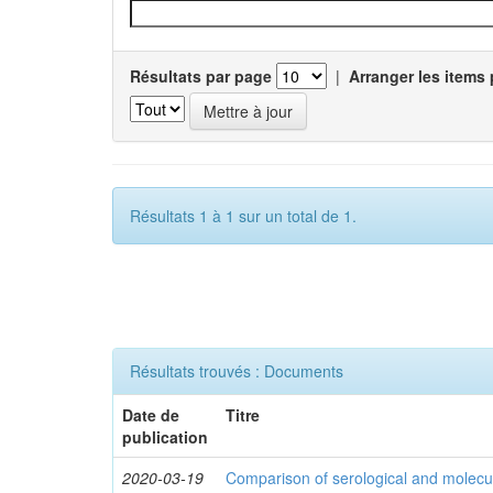
Résultats par page
|
Arranger les items 
Résultats 1 à 1 sur un total de 1.
Résultats trouvés : Documents
Date de
Titre
publication
2020-03-19
Comparison of serological and molecula