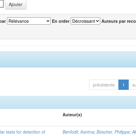
par
En order
Auteurs par reco
précédente
1
s
Auteur(s)
r tests for detection of
Benfodil, Karima
;
Büscher, Philippe
;
Ab