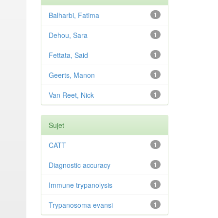
Balharbi, Fatima
1
Dehou, Sara
1
Fettata, Said
1
Geerts, Manon
1
Van Reet, Nick
1
Sujet
CATT
1
Diagnostic accuracy
1
Immune trypanolysis
1
Trypanosoma evansi
1