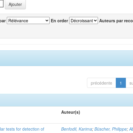
par
En order
Auteurs par reco
précédente
1
s
Auteur(s)
r tests for detection of
Benfodil, Karima
;
Büscher, Philippe
;
Ab