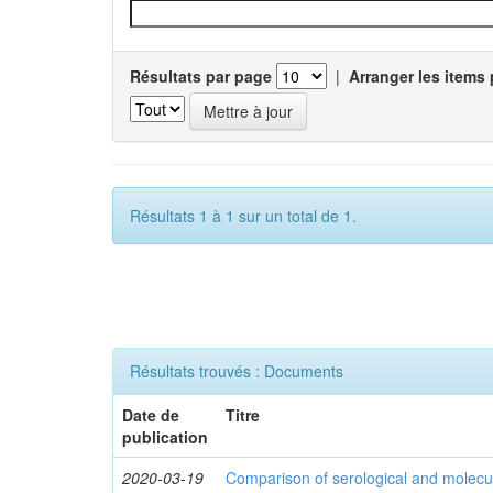
Résultats par page
|
Arranger les items 
Résultats 1 à 1 sur un total de 1.
Résultats trouvés : Documents
Date de
Titre
publication
2020-03-19
Comparison of serological and molecula