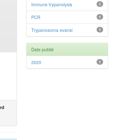
Immune trypanolysis
1
PCR
1
Trypanosoma evansi
1
Date publié
2020
1
rd