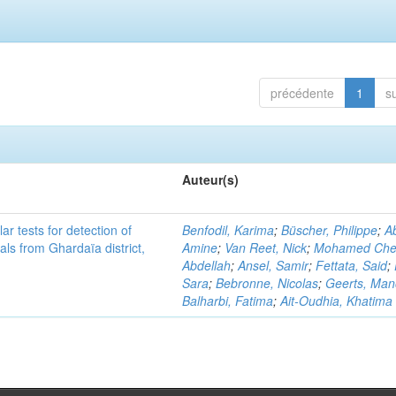
précédente
1
s
Auteur(s)
r tests for detection of
Benfodil, Karima
;
Büscher, Philippe
;
Ab
ls from Ghardaïa district,
Amine
;
Van Reet, Nick
;
Mohamed Cher
Abdellah
;
Ansel, Samir
;
Fettata, Said
;
Sara
;
Bebronne, Nicolas
;
Geerts, Ma
Balharbi, Fatima
;
Ait-Oudhia, Khatima