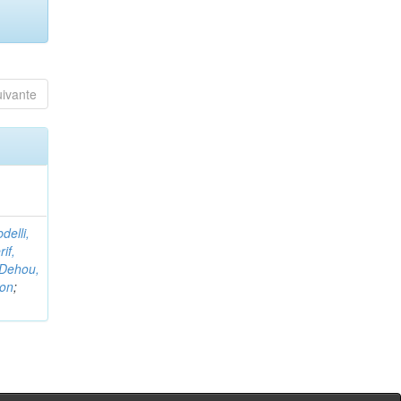
uivante
delli,
if,
Dehou,
non
;