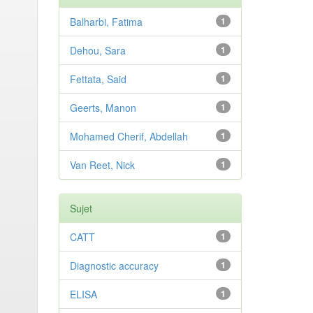
Balharbi, Fatima
1
Dehou, Sara
1
Fettata, Said
1
Geerts, Manon
1
Mohamed Cherif, Abdellah
1
Van Reet, Nick
1
Sujet
CATT
1
Diagnostic accuracy
1
ELISA
1