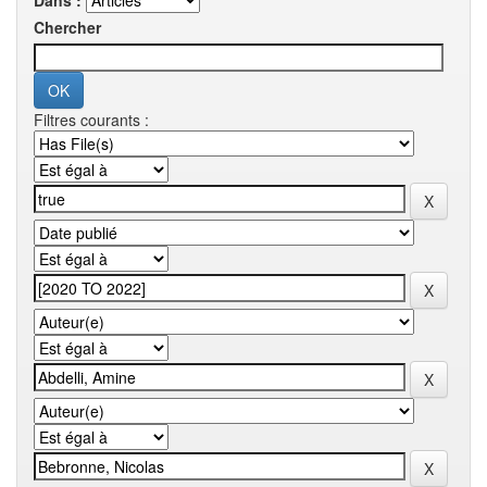
Dans :
Chercher
Filtres courants :