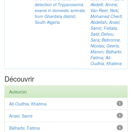
detection of Trypanosoma
Abdelli, Amine
;
evansi in domestic animals
Van Reet, Nick
;
from Ghardaïa district,
Mohamed Cherif,
South Algeria
Abdellah
;
Ansel,
Samir
;
Fettata,
Said
;
Dehou,
Sara
;
Bebronne,
Nicolas
;
Geerts,
Manon
;
Balharbi,
Fatima
;
Ait-
Oudhia, Khatima
Découvrir
Auteur(e)
Ait-Oudhia, Khatima
1
Ansel, Samir
1
Balharbi, Fatima
1