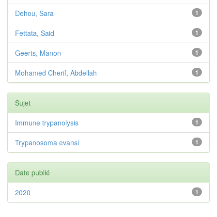
Dehou, Sara
1
Fettata, Said
1
Geerts, Manon
1
Mohamed Cherif, Abdellah
1
Sujet
Immune trypanolysis
1
Trypanosoma evansi
1
Date publié
2020
1