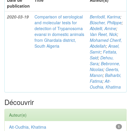
Date de
Titre
Auteur(s)
publication
2020-03-19
Comparison of serological
Benfodil, Karima
;
and molecular tests for
Büscher, Philippe
;
detection of Trypanosoma
Abdelli, Amine
;
evansi in domestic animals
Van Reet, Nick
;
from Ghardaïa district,
Mohamed Cherif,
South Algeria
Abdellah
;
Ansel,
Samir
;
Fettata,
Said
;
Dehou,
Sara
;
Bebronne,
Nicolas
;
Geerts,
Manon
;
Balharbi,
Fatima
;
Ait-
Oudhia, Khatima
Découvrir
Auteur(e)
Ait-Oudhia, Khatima
1