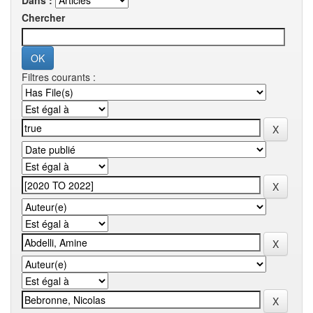
Dans :
Chercher
Filtres courants :