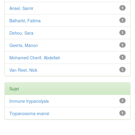
Ansel, Samir
1
Balharbi, Fatima
1
Dehou, Sara
1
Geerts, Manon
1
Mohamed Cherif, Abdellah
1
Van Reet, Nick
1
Sujet
Immune trypanolysis
1
Trypanosoma evansi
1