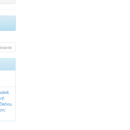
uivante
delli,
if,
Dehou,
non
;