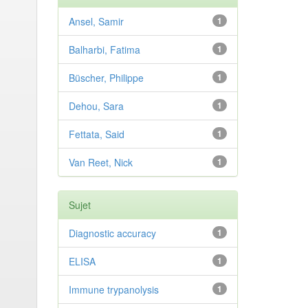
Ansel, Samir
1
Balharbi, Fatima
1
Büscher, Philippe
1
Dehou, Sara
1
Fettata, Said
1
Van Reet, Nick
1
Sujet
Diagnostic accuracy
1
ELISA
1
Immune trypanolysis
1