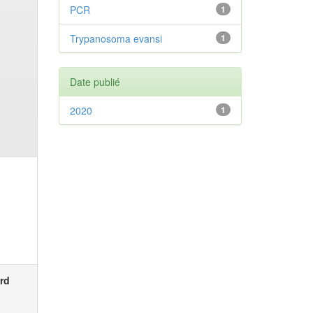
PCR
1
Trypanosoma evansi
1
Date publié
2020
1
rd