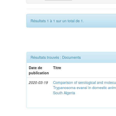
Résultats 1 à 1 sur un total de 1.
Résultats trouvés : Documents
Date de
Titre
publication
2020-03-19
Comparison of serological and molecula
Trypanosoma evansi in domestic anima
South Algeria