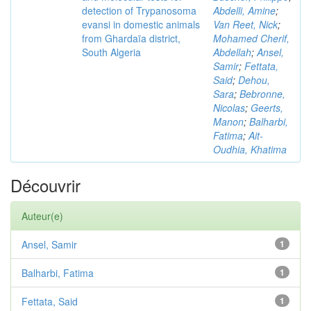
detection of Trypanosoma
Abdelli, Amine
;
evansi in domestic animals
Van Reet, Nick
;
from Ghardaïa district,
Mohamed Cherif,
South Algeria
Abdellah
;
Ansel,
Samir
;
Fettata,
Said
;
Dehou,
Sara
;
Bebronne,
Nicolas
;
Geerts,
Manon
;
Balharbi,
Fatima
;
Ait-
Oudhia, Khatima
Découvrir
Auteur(e)
Ansel, Samir
1
Balharbi, Fatima
1
Fettata, Said
1