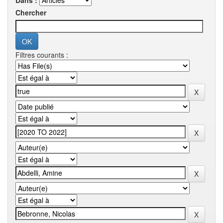
Dans :
Chercher
Filtres courants :