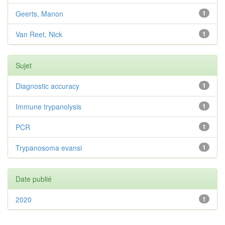
Geerts, Manon
1
Van Reet, Nick
1
Sujet
Diagnostic accuracy
1
Immune trypanolysis
1
PCR
1
Trypanosoma evansi
1
Date publié
2020
1