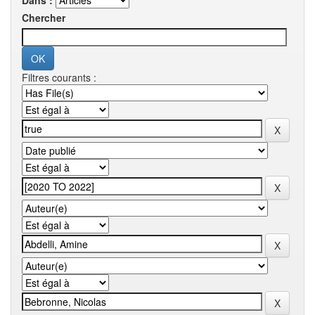
Dans :
Chercher
Filtres courants :