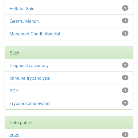
Fettata, Said
1
Geerts, Manon
1
Mohamed Cherif, Abdellah
1
Sujet
Diagnostic accuracy
1
Immune trypanolysis
1
PCR
1
Trypanosoma evansi
1
Date publié
2020
1