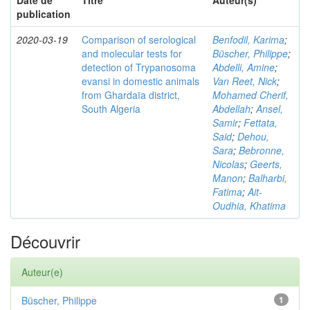
Date de
Titre
Auteur(s)
publication
2020-03-19
Comparison of serological
Benfodil, Karima
;
and molecular tests for
Büscher, Philippe
;
detection of Trypanosoma
Abdelli, Amine
;
evansi in domestic animals
Van Reet, Nick
;
from Ghardaïa district,
Mohamed Cherif,
South Algeria
Abdellah
;
Ansel,
Samir
;
Fettata,
Said
;
Dehou,
Sara
;
Bebronne,
Nicolas
;
Geerts,
Manon
;
Balharbi,
Fatima
;
Ait-
Oudhia, Khatima
Découvrir
Auteur(e)
Büscher, Philippe
1