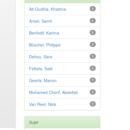
Ait-Oudhia, Khatima
1
Ansel, Samir
1
Benfodil, Karima
1
Büscher, Philippe
1
Dehou, Sara
1
Fettata, Said
1
Geerts, Manon
1
Mohamed Cherif, Abdellah
1
Van Reet, Nick
1
Sujet