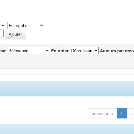
par
En order
Auteurs par reco
précédente
1
s