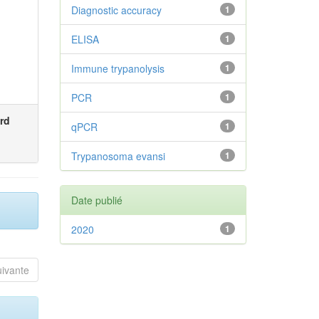
Diagnostic accuracy
1
ELISA
1
Immune trypanolysis
1
PCR
1
rd
qPCR
1
Trypanosoma evansi
1
Date publié
2020
1
uivante