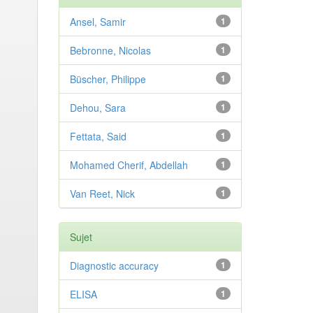
Ansel, Samir
1
Bebronne, Nicolas
1
Büscher, Philippe
1
Dehou, Sara
1
Fettata, Said
1
Mohamed Cherif, Abdellah
1
Van Reet, Nick
1
Sujet
Diagnostic accuracy
1
ELISA
1