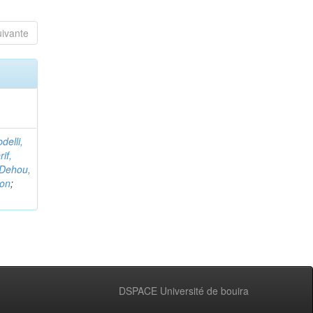
uivante
delli,
if,
Dehou,
non
;
DSPACE Université de bouira