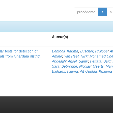
précédente
1
s
Auteur(s)
r tests for detection of
Benfodil, Karima
;
Büscher, Philippe
;
Ab
ls from Ghardaïa district,
Amine
;
Van Reet, Nick
;
Mohamed Cher
Abdellah
;
Ansel, Samir
;
Fettata, Said
;
Sara
;
Bebronne, Nicolas
;
Geerts, Ma
Balharbi, Fatima
;
Ait-Oudhia, Khatima