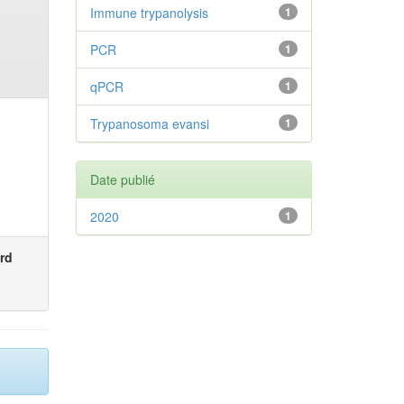
Immune trypanolysis
1
PCR
1
qPCR
1
Trypanosoma evansi
1
Date publié
2020
1
rd