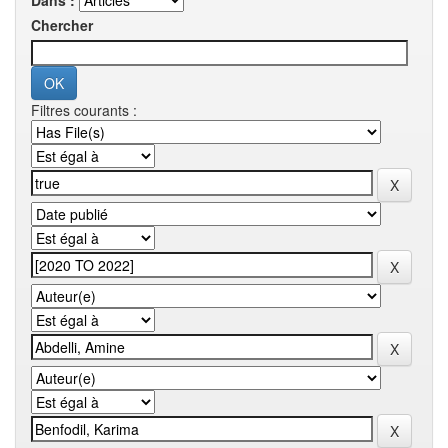
Dans :
Chercher
Filtres courants :