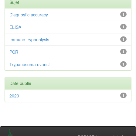
Sujet
Diagnostic accuracy
1
ELISA
1
Immune trypanolysis
1
PCR
1
Trypanosoma evansi
1
Date publié
2020
1