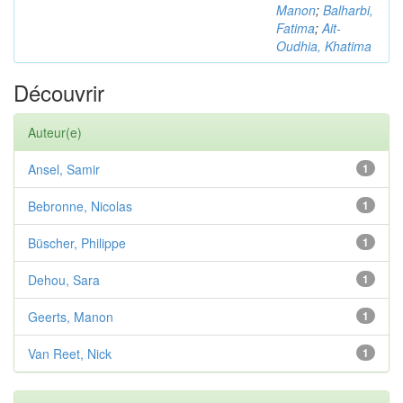
Manon
;
Balharbi,
Fatima
;
Ait-
Oudhia, Khatima
Découvrir
Auteur(e)
Ansel, Samir
1
Bebronne, Nicolas
1
Büscher, Philippe
1
Dehou, Sara
1
Geerts, Manon
1
Van Reet, Nick
1