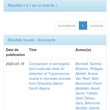
Résultats 1 à 1 sur un total de 1.
précédente
1
suivante
Résultats trouvés : Documents
Date de
Titre
Auteur(s)
publication
2020-03-19
Comparison of serological
Benfodil, Karima
;
and molecular tests for
Büscher, Philippe
;
detection of Trypanosoma
Abdelli, Amine
;
evansi in domestic animals
Van Reet, Nick
;
from Ghardaïa district,
Mohamed Cherif,
South Algeria
Abdellah
;
Ansel,
Samir
;
Fettata,
Said
;
Dehou,
Sara
;
Bebronne,
Nicolas
;
Geerts,