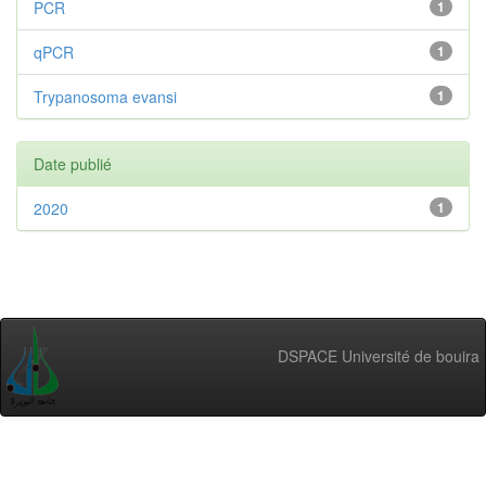
PCR
1
qPCR
1
Trypanosoma evansi
1
Date publié
2020
1
DSPACE Université de bouira