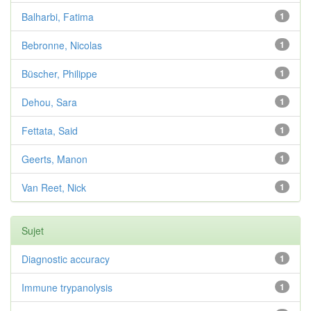
Balharbi, Fatima
1
Bebronne, Nicolas
1
Büscher, Philippe
1
Dehou, Sara
1
Fettata, Said
1
Geerts, Manon
1
Van Reet, Nick
1
Sujet
Diagnostic accuracy
1
Immune trypanolysis
1