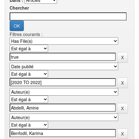
Dans :
Chercher
Filtres courants :