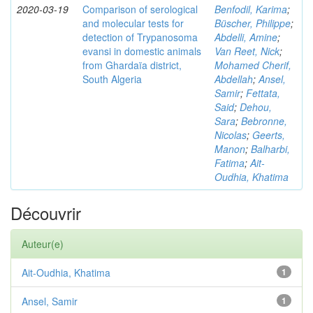
2020-03-19
Comparison of serological
Benfodil, Karima
;
and molecular tests for
Büscher, Philippe
;
detection of Trypanosoma
Abdelli, Amine
;
evansi in domestic animals
Van Reet, Nick
;
from Ghardaïa district,
Mohamed Cherif,
South Algeria
Abdellah
;
Ansel,
Samir
;
Fettata,
Said
;
Dehou,
Sara
;
Bebronne,
Nicolas
;
Geerts,
Manon
;
Balharbi,
Fatima
;
Ait-
Oudhia, Khatima
Découvrir
Auteur(e)
Ait-Oudhia, Khatima
1
Ansel, Samir
1