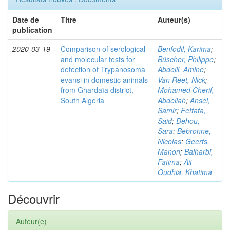
Date de
Titre
Auteur(s)
publication
2020-03-19
Comparison of serological
Benfodil, Karima
;
and molecular tests for
Büscher, Philippe
;
detection of Trypanosoma
Abdelli, Amine
;
evansi in domestic animals
Van Reet, Nick
;
from Ghardaïa district,
Mohamed Cherif,
South Algeria
Abdellah
;
Ansel,
Samir
;
Fettata,
Said
;
Dehou,
Sara
;
Bebronne,
Nicolas
;
Geerts,
Manon
;
Balharbi,
Fatima
;
Ait-
Oudhia, Khatima
Découvrir
Auteur(e)