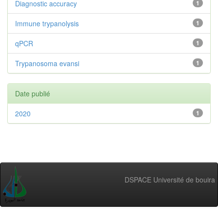
Diagnostic accuracy
1
Immune trypanolysis
1
qPCR
1
Trypanosoma evansi
1
Date publié
2020
1
DSPACE Université de bouira