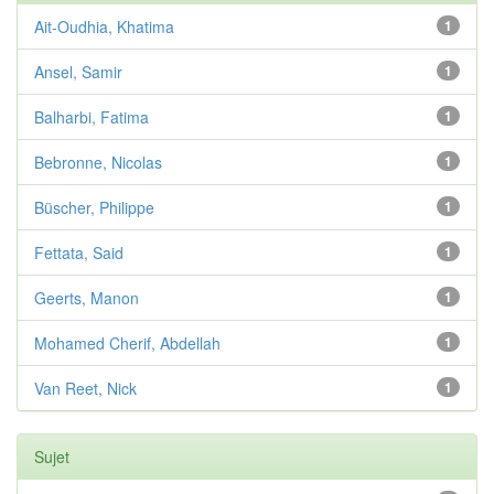
Ait-Oudhia, Khatima
1
Ansel, Samir
1
Balharbi, Fatima
1
Bebronne, Nicolas
1
Büscher, Philippe
1
Fettata, Said
1
Geerts, Manon
1
Mohamed Cherif, Abdellah
1
Van Reet, Nick
1
Sujet