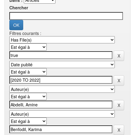
Dans :
Chercher
Filtres courants :