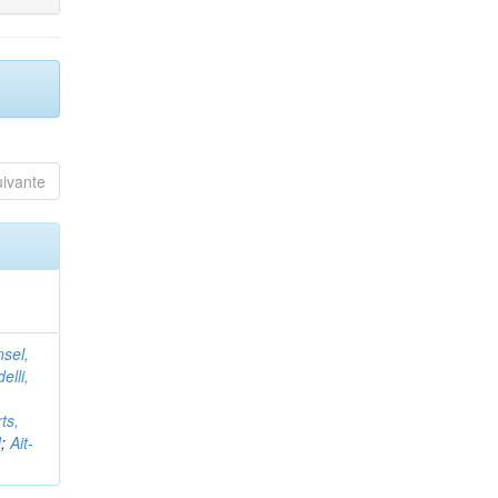
uivante
nsel,
elli,
ts,
d
;
Ait-