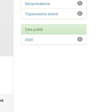
Seroprevalence
1
Trypanosoma evansi
1
Date publié
2020
1
rd