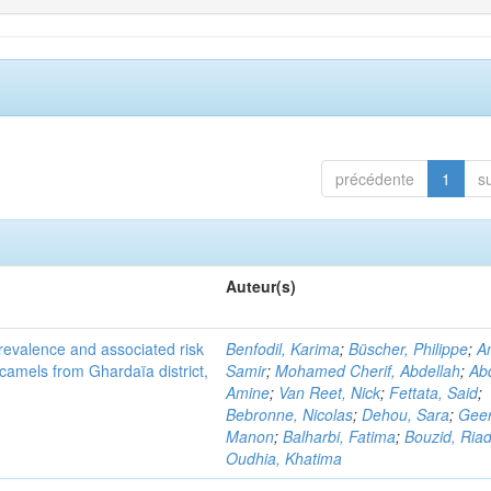
précédente
1
s
Auteur(s)
evalence and associated risk
Benfodil, Karima
;
Büscher, Philippe
;
A
 camels from Ghardaïa district,
Samir
;
Mohamed Cherif, Abdellah
;
Abd
Amine
;
Van Reet, Nick
;
Fettata, Said
;
Bebronne, Nicolas
;
Dehou, Sara
;
Geer
Manon
;
Balharbi, Fatima
;
Bouzid, Ria
Oudhia, Khatima