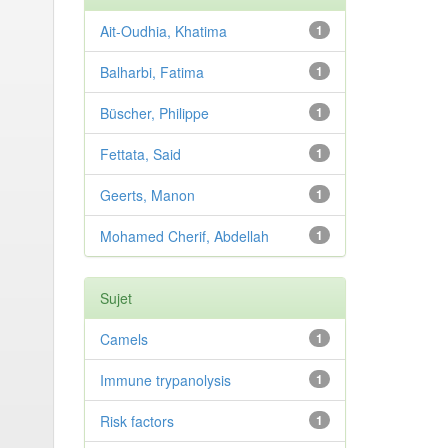
Ait-Oudhia, Khatima
1
Balharbi, Fatima
1
Büscher, Philippe
1
Fettata, Said
1
Geerts, Manon
1
Mohamed Cherif, Abdellah
1
Sujet
Camels
1
Immune trypanolysis
1
Risk factors
1