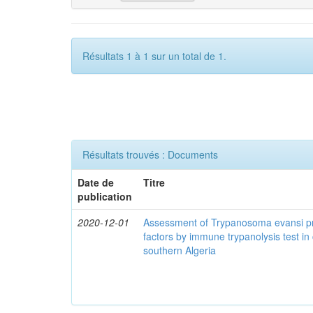
Résultats 1 à 1 sur un total de 1.
Résultats trouvés : Documents
Date de
Titre
publication
2020-12-01
Assessment of Trypanosoma evansi pr
factors by immune trypanolysis test in
southern Algeria