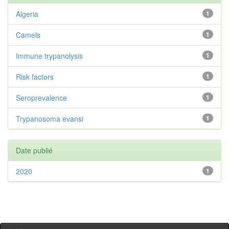
Algeria
1
Camels
1
Immune trypanolysis
1
Risk factors
1
Seroprevalence
1
Trypanosoma evansi
1
Date publié
2020
1