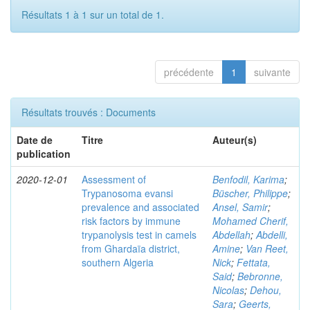
Résultats 1 à 1 sur un total de 1.
précédente
1
suivante
Résultats trouvés : Documents
Date de
Titre
Auteur(s)
publication
2020-12-01
Assessment of
Benfodil, Karima
;
Trypanosoma evansi
Büscher, Philippe
;
prevalence and associated
Ansel, Samir
;
risk factors by immune
Mohamed Cherif,
trypanolysis test in camels
Abdellah
;
Abdelli,
from Ghardaïa district,
Amine
;
Van Reet,
southern Algeria
Nick
;
Fettata,
Said
;
Bebronne,
Nicolas
;
Dehou,
Sara
;
Geerts,