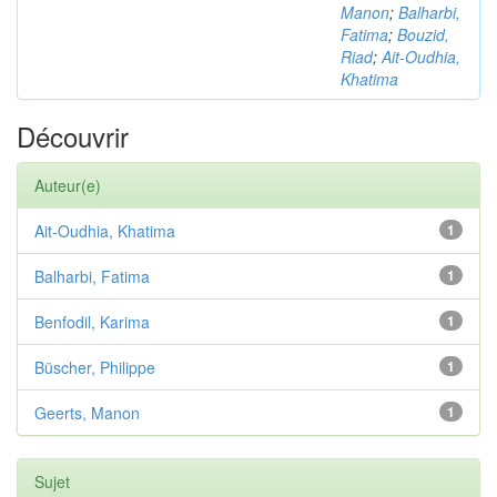
Manon
;
Balharbi,
Fatima
;
Bouzid,
Riad
;
Ait-Oudhia,
Khatima
Découvrir
Auteur(e)
Ait-Oudhia, Khatima
1
Balharbi, Fatima
1
Benfodil, Karima
1
Büscher, Philippe
1
Geerts, Manon
1
Sujet