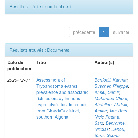
Résultats 1 à 1 sur un total de 1.
précédente
1
suivante
Résultats trouvés : Documents
Date de
Titre
Auteur(s)
publication
2020-12-01
Assessment of
Benfodil, Karima
;
Trypanosoma evansi
Büscher, Philippe
;
prevalence and associated
Ansel, Samir
;
risk factors by immune
Mohamed Cherif,
trypanolysis test in camels
Abdellah
;
Abdelli,
from Ghardaïa district,
Amine
;
Van Reet,
southern Algeria
Nick
;
Fettata,
Said
;
Bebronne,
Nicolas
;
Dehou,
Sara
;
Geerts,