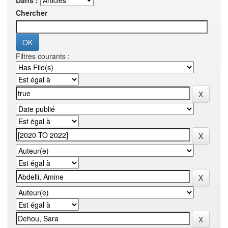
Dans :
Chercher
Filtres courants :