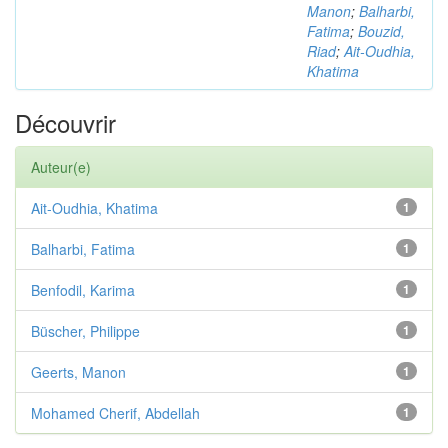
Manon
;
Balharbi,
Fatima
;
Bouzid,
Riad
;
Ait-Oudhia,
Khatima
Découvrir
Auteur(e)
Ait-Oudhia, Khatima
1
Balharbi, Fatima
1
Benfodil, Karima
1
Büscher, Philippe
1
Geerts, Manon
1
Mohamed Cherif, Abdellah
1